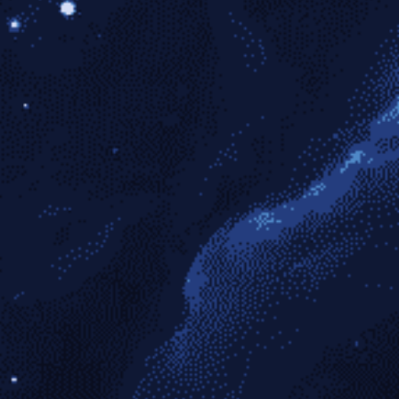
户提供注册服务。如发现未成年人信息，我们将及时删除。如您是监护
通过平台公告、推送等方式提前告知。
：support@ideal-hm.com
荣誉与奖项
于为用户提供优质的体育赛事服务，平台在安全合规、技术创新