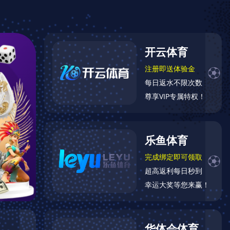
App
公司
体育
注册入口
简介
报道
私保护。