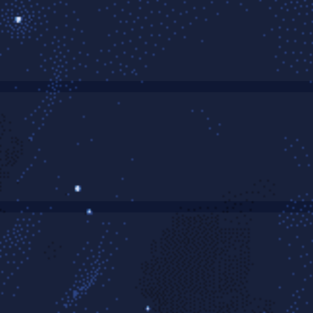
、分辨率、唯一标识等
留时间、偏好设置等
验
务
，仅在以下情况下共享：
、云服务）合作时