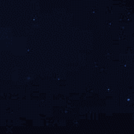
安博(中国)防护体系
密协议
警
则引擎
安博官网
安博官网官方网站【KY1.AC】官网认证:手机版、app下
、登录入口、官方网站、网页版、平台、网址、地址、注