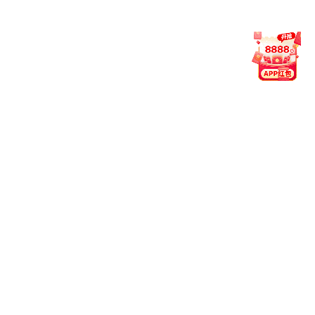
整场比赛走势。
4、比赛影响因素分析
除了双方实力外，还有一些外部因素可能影响此次赛
事。例如天气情况可能会影响到运动员的发挥，而裁
判执法风格也可能改变游戏节奏。然而，无论环境如
何变化，对手之间激烈竞争始终如一，这才是篮球运
动最吸引人的地方。
此外，现场观众人数也是一个不可忽视的因素。作为
主队，天津先行者若能得到现场观众充分支持，无疑
将在心理上形成巨大的优势。而南京天之蓝若能克服
客场压力，则可能会让他们发挥出更好的水平。
最后，在临近赛季结束阶段，每一场常规赛都意味着