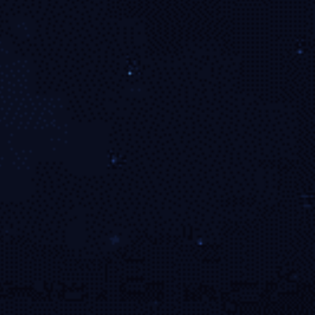
4
圆月弯刀闪耀赛场迪马尔科任
意球助
2026-06-07
推荐