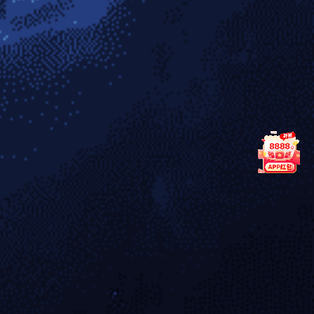
代篮球中，高效外线投
整体战术体系，使得球
创造机会，他们的重要
资源投入。这种战略思
更大的信任与期待。
高综合素质。从心理辅
加努力去兑现自己的潜