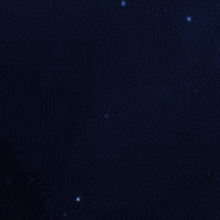
热榜精选
#1
#2
国米与拜仁共同保持自1982
阿波罗考
年以来球
转会费
2026-07-25
推荐
2026-08