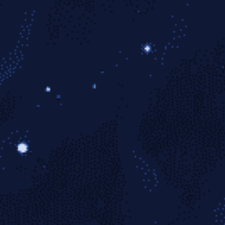
爆发潜力与成长空间
最具潜力的新星之一。他以其惊人的身体素质和出色的运动能力
论是在快攻还是防守反击中，他都能够迅速切入，对对手形成威
于职业生涯的发展期，其成长空间巨大。随着经验积累及技术不
为联盟顶级后卫之一。教练团队对他的培养也显示出了良好的效
的一面。
，如果麦丹继续保持这样的发展势头，那么他必将会是森林狼未
。
贝兰热组合的重要性
的大个子，他在篮下强硬拼抢以及低位进攻方面表现突出。他不
很高，使得他在防守端能够有效限制对手。同时，他逐渐提高了
库。