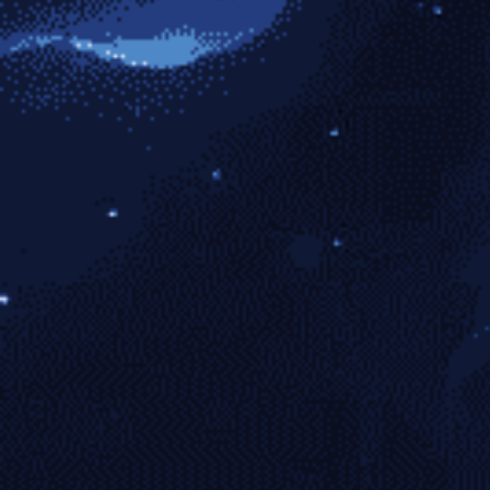
力，为森林狼争取胜
总结：
通过以上分析可以看
热为新核心，这些年
持，相信他们一定能
因此，对于这支充满
紧密团结，全力以赴
上一篇：
中国U17女足在亚洲杯14决赛中以3…