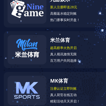
森林狼未
在NBA的舞台上，球
年轻且充满潜力的球
入分析，可以看出他