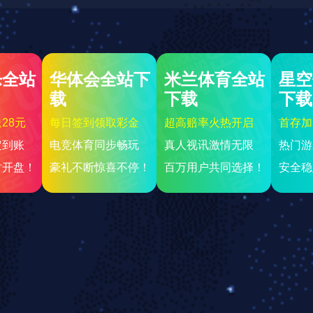
与优势；其次，分析他们在当前阵容中的角色定位；接着，讨论
后，总结这一系列调整对于森林狼整体发展的意义。这篇文章旨
能够为读者提供深入而清晰的视角。
多面性与领导能力
要一员，以其卓越的技术水平和全能型打法而著称。他不仅具备
队友创造机会。这种多面性的特质，使他在场上能够适应不同的
力也是他成为核心球员的重要因素之一。在比赛中，他始终保持
年轻球员们学习和效仿的榜样。他懂得如何激励身边的人，在关
。
仅仅体现在数据表现上，他所展现出的领导风范和多面性，将使