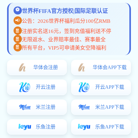
迈尼昂社媒感慨赛季遗憾坚信米兰
终将迎来复兴时刻