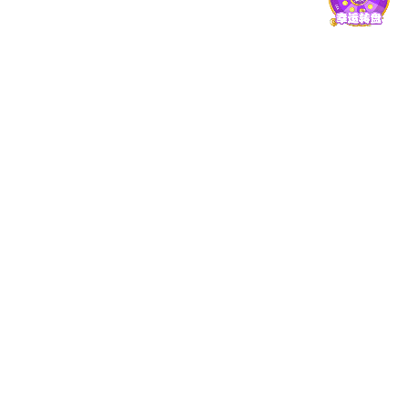
此外，从心理层面看，当球队成绩不理想时，全队上
下都可能遭遇信心危机。这种负面的情绪会进一步恶
化竞技状态，加深困境。因此，在这种多重压力下，
迈尼昂的话语不仅是对个人情感的宣泄，也是对全队
士气的一种激励。
3、未来展望与潜力
尽管目前处于低谷，但我们依然可以看到AC米兰复兴
的潜力。首先，从青训系统来看，俱乐部一直注重年
轻人才的培养，多名青年才俊逐渐崭露头角。他们不
仅为一线队注入新的活力，也为未来的发展奠定基
础。
其次，在管理层面的调整也是一种积极信号。新任领