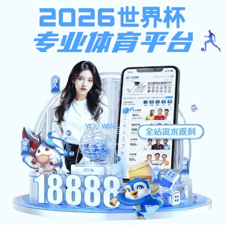
注册入口
全天更新 ·
安博官网
赛事
实时同步
无论您身在何处，
安博官网APP
为您带来高速、高
清、稳定的观赛体验。
下载客户端
网页端访问