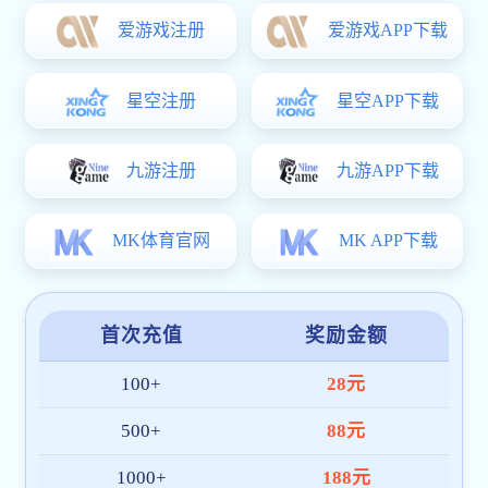
2026-05-30 01:48
66 次阅读
首页
/
体育报道
近日，鲁媒报道了山东泰山队在广州进行冬训的消
息，透露出球队阵容超过30人的信息，并且一线队完
整名单即将揭晓。这一消息引起了广大球迷和媒体的
关注，尤其是在新赛季即将来临之际，泰山队的备战
状态、阵容构建和新老球员之间的融合都成为焦点。
本文将从四个方面详细阐述这一话题，包括冬训目的
与重要性、球队阵容构成分析、新老球员的融合机制
以及对新赛季的展望与期待。希望通过这些分析，为
大家呈现一个全面而深入的理解。